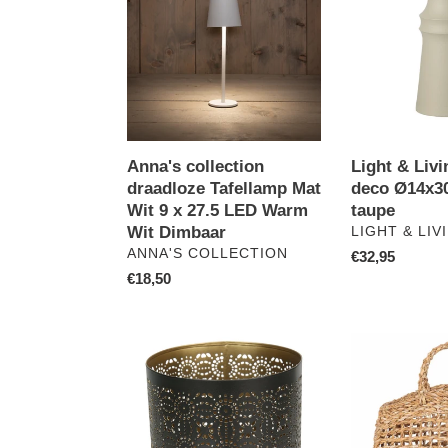
draadloze
Living
Tafellamp
vaas
Mat
deco
Wit
Ø14x30
9
HERA
x
taupe
27.5
LED
Anna's collection
Light & Livi
Warm
draadloze Tafellamp Mat
deco Ø14x3
Wit
Wit 9 x 27.5 LED Warm
taupe
Dimbaar
Wit Dimbaar
VERKOPER
LIGHT & LIV
VERKOPER
ANNA'S COLLECTION
Normale
€32,95
Normale
€18,50
prijs
prijs
Yoshiko
Yoshiko
Homeware
Homeware
Latur
Jaria
kaarsenhouder
shopper
large
Large