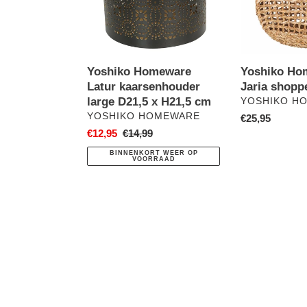
D21,5
x
H21,5
cm
Yoshiko Homeware
Yoshiko Ho
Latur kaarsenhouder
Jaria shopp
large D21,5 x H21,5 cm
VERKOPER
YOSHIKO H
VERKOPER
YOSHIKO HOMEWARE
Normale
€25,95
Aanbiedingsprijs
€12,95
Normale
€14,99
prijs
prijs
BINNENKORT WEER OP
VOORRAAD