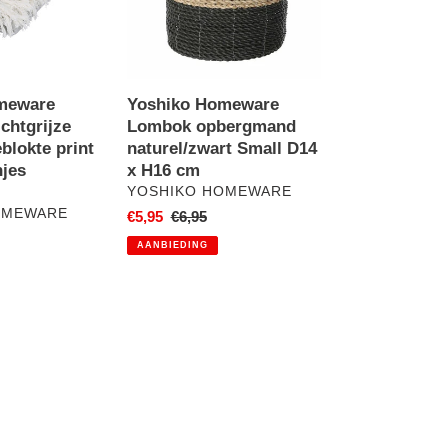
Small
D14
x
H16
cm
meware
Yoshiko Homeware
ichtgrijze
Lombok opbergmand
blokte print
naturel/zwart Small D14
njes
x H16 cm
VERKOPER
YOSHIKO HOMEWARE
OMEWARE
Aanbiedingsprijs
€5,95
Normale
€6,95
prijs
AANBIEDING