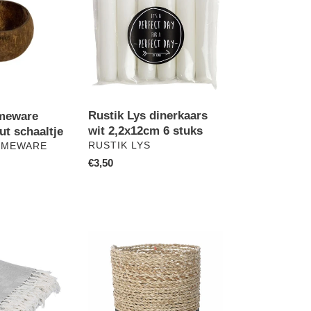
dinerkaars
wit
2,2x12cm
6
stuks
Rustik Lys dinerkaars
meware
wit 2,2x12cm 6 stuks
t schaaltje
VERKOPER
RUSTIK LYS
OMEWARE
Normale
€3,50
prijs
Yoshiko
Homeware
Lombok
opbergmand
naturel/zwart