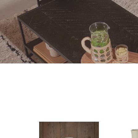
Anna's
Light
collection
&