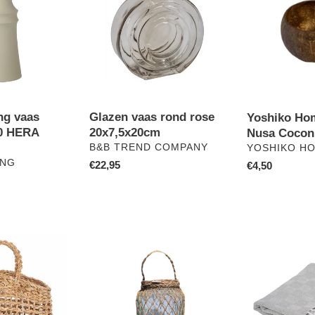
rond
Nusa
rose
Coconut
20x7,5x20cm
schaaltje
ng vaas
Glazen vaas rond rose
Yoshiko Ho
0 HERA
20x7,5x20cm
Nusa Coconu
VERKOPER
VERKOPER
B&B TREND COMPANY
YOSHIKO H
ING
Normale
€22,95
Normale
€4,50
prijs
prijs
Yoshiko
Yoshiko
Homeware
Homeware
Singra
Lano
kaarsenhouder
plaid
11cm
lichtgrijze