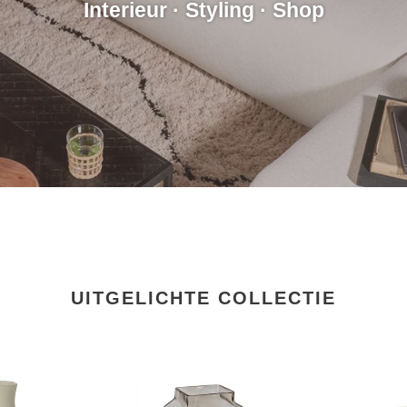
Interieur · Styling · Shop
UITGELICHTE COLLECTIE
Glazen
Yoshiko
vaas
Homeware