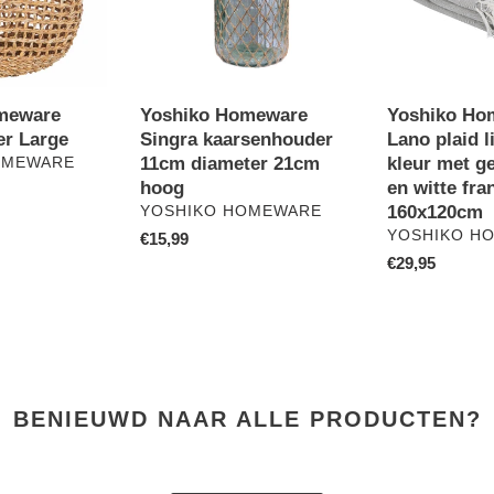
diameter
kleur
21cm
met
hoog
geblokte
print
en
meware
Yoshiko Homeware
Yoshiko Ho
witte
er Large
Singra kaarsenhouder
Lano plaid l
franjes
11cm diameter 21cm
kleur met ge
OMEWARE
160x120cm
hoog
en witte fra
VERKOPER
160x120cm
YOSHIKO HOMEWARE
VERKOPER
YOSHIKO H
Normale
€15,99
prijs
Normale
€29,95
prijs
BENIEUWD NAAR ALLE PRODUCTEN?