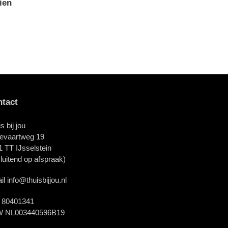
ien
tact
s bij jou
evaartweg 19
 TT IJsselstein
sluitend op afspraak)
l info@thuisbijjou.nl
 80401341
 NL003440596B19