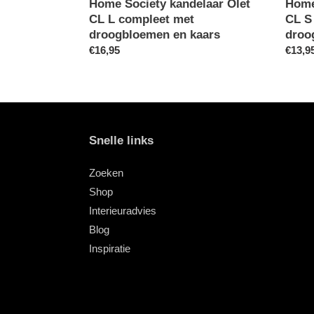
Home Society kandelaar Olet
Home
CL L compleet met
CL S
droogbloemen en kaars
droo
Normale
€16,95
Norma
€13,9
prijs
prijs
Snelle links
Zoeken
Shop
Interieuradvies
Blog
Inspiratie