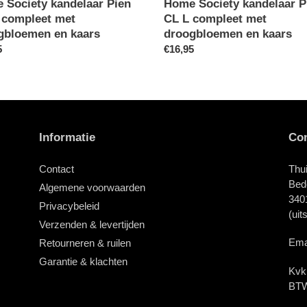
 Society kandelaar Pien
Home Society kandelaar P
 compleet met
CL L compleet met
gbloemen en kaars
droogbloemen en kaars
le
5
Normale
€16,95
prijs
Informatie
Con
Contact
Thui
Bed
Algemene voorwaarden
3401
Privacybeleid
(uit
Verzenden & levertijden
Emai
Retourneren & ruilen
Garantie & klachten
Kvk
BTW