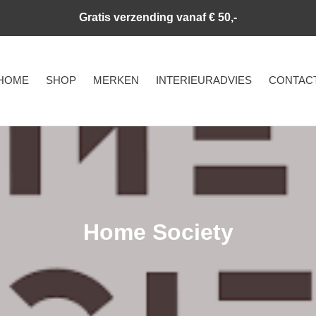
Gratis verzending vanaf € 50,-
HOME
SHOP
MERKEN
INTERIEURADVIES
CONTAC
C
Home Society
o
l
l