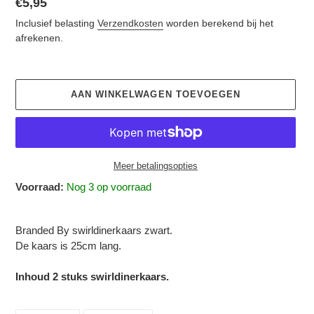
Normale
€5,95
prijs
Inclusief belasting
Verzendkosten
worden berekend bij het
afrekenen.
AAN WINKELWAGEN TOEVOEGEN
Meer betalingsopties
Voorraad:
Nog 3 op voorraad
Product
toegevoegen
Branded By swirldinerkaars zwart.
aan
De kaars is 25cm lang.
je
winkelwagen
Inhoud 2 stuks
swirldinerkaars
.