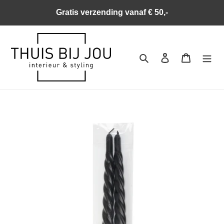
Meteen
Gratis verzending vanaf € 50,-
naar
de
content
Zoeken
Aanmelden
Winkelwa