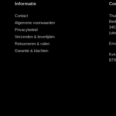
Informatie
Con
Contact
Thui
Bed
Algemene voorwaarden
3401
Privacybeleid
(uit
Verzenden & levertijden
Emai
Retourneren & ruilen
Garantie & klachten
Kvk
BTW