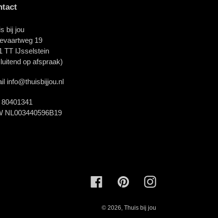
tact
s bij jou
evaartweg 19
 TT IJsselstein
sluitend op afspraak)
l info@thuisbijjou.nl
 80401341
 NL003440596B19
Facebook
Pinterest
Instagram
© 2026,
Thuis bij jou