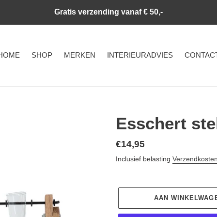
Gratis verzending vanaf € 50,-
HOME
SHOP
MERKEN
INTERIEURADVIES
CONTAC
Esschert ste
Normale
€14,95
prijs
Inclusief belasting
Verzendkoste
AAN WINKELWAG