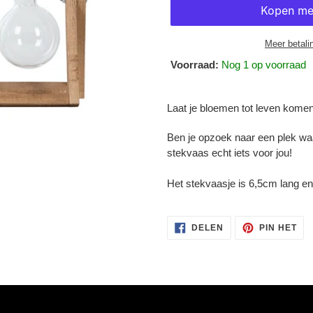
Meer betali
Voorraad:
Nog 1 op voorraad
Product
toegevoegen
Laat je bloemen tot leven komen
aan
je
Ben je opzoek naar een plek waa
winkelwagen
stekvaas echt iets voor jou!
Het stekvaasje is 6,5cm lang e
DELEN
PI
DELEN
PIN HET
OP
OP
FACEBOOK
PI